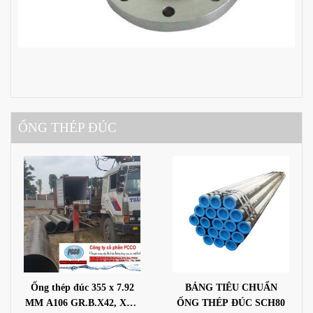
ỐNG THÉP ĐÚC
Ống thép đúc 355 x 7.92
BẢNG TIÊU CHUẨN
MM A106 GR.B.X42, X46,
ỐNG THÉP ĐÚC SCH80