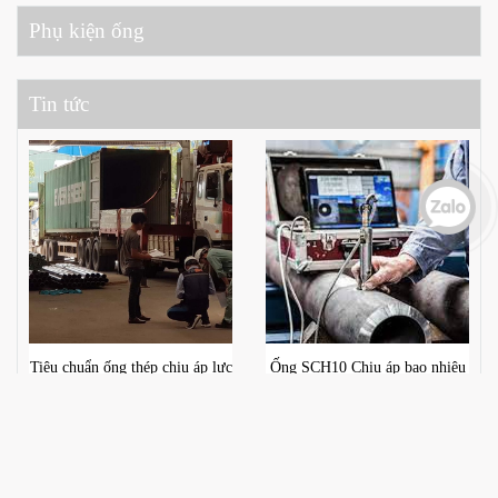
Phụ kiện ống
Tin tức
Tiêu chuẩn ống thép chịu áp lực
Ống SCH10 Chịu áp bao nhiêu
cao A106 API5L gr
?