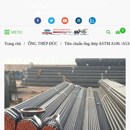
Gọi ngay
0967208209/097208209/0925208209
ONGTHEP.PCCO@GMAIL.COM
0
MENU
Trang chủ
/
ỐNG THÉP ĐÚC
/
Tiêu chuẩn ống thép ASTM A106 /A53/