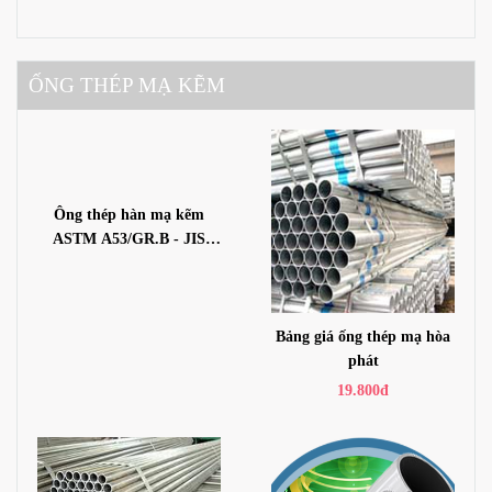
X52, X56, X60, X65, X70,
X80
ỐNG THÉP MẠ KẼM
Ông thép hàn mạ kẽm
ASTM A53/GR.B - JIS
3452 - BS1387 -SGP370
Bảng giá ống thép mạ hòa
phát
19.800đ