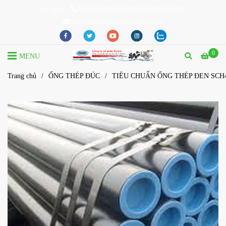
Gọi ngay
0967208209/097208209/0925208209
ONGTHEP.PCCO@GMAIL.COM
0
MENU
Trang chủ
/
ỐNG THÉP ĐÚC
/
TIÊU CHUẨN ỐNG THÉP ĐEN SCH