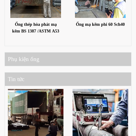
Ống thép hòa phát mạ
Ống mạ kẽm phi 60 Sch40
kẽm BS 1387 /ASTM A53
Phụ kiện ống
Tin tức