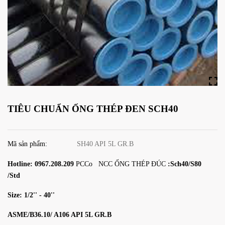
TIÊU CHUẨN ỐNG THÉP ĐEN SCH40
Mã sản phẩm:
SH40 API 5L GR.B
Hotline: 0967.208.209
PCCo NCC ỐNG THÉP ĐÚC
:Sch40/S80
/Std
Size: 1/2'' - 40''
ASME/B36.10/ A106 API 5L GR.B