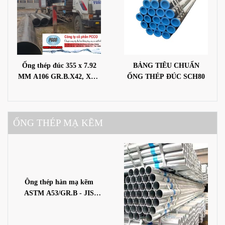
Ống thép đúc 355 x 7.92
BẢNG TIÊU CHUẨN
MM A106 GR.B.X42, X46,
ỐNG THÉP ĐÚC SCH80
X52, X56, X60, X65, X70,
X80
ỐNG THÉP MẠ KẼM
Ông thép hàn mạ kẽm
ASTM A53/GR.B - JIS
3452 - BS1387 -SGP370