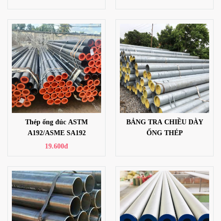
Thép ống đúc ASTM
BẢNG TRA CHIỀU DÀY
A192/ASME SA192
ỐNG THÉP
19.600đ