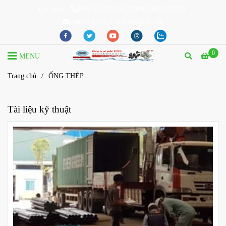
Gọi ngay
0967208209/097208209/0925208209
ONGTHEP.PCCO@GMAIL.COM
0
MENU
Trang chủ
/
ỐNG THÉP
Tài liệu kỹ thuật