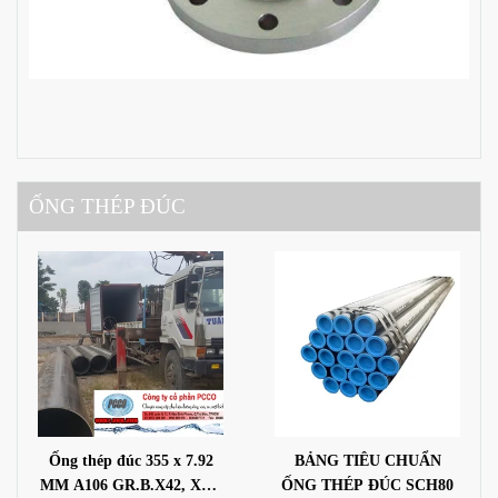
ỐNG THÉP ĐÚC
Ống thép đúc 355 x 7.92
BẢNG TIÊU CHUẨN
MM A106 GR.B.X42, X46,
ỐNG THÉP ĐÚC SCH80