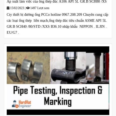
Áp xuất làm việc của ống thép đúc A106 API 5L GR.B SCH80 /XS
15/02/2023
|
1497 Lượt xem
Cty thiết bị đường ống PCCo hotline 0967.208.209 Chuyên cung cấp
các loại ống thép liền mạch,ống thép đúc tiêu chuẩn ASME API 5L
GR.B SCH40 /80/STD /XXS B36.10 nhập khẩu NIPPON . ILJIN .
EU/G7 .