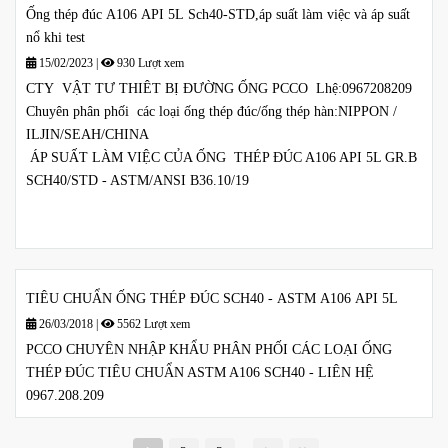
Ống thép đúc A106 API 5L Sch40-STD,áp suất làm việc và áp suất
nổ khi test
15/02/2023
|
930 Lượt xem
CTY VẬT TƯ THIÊT BỊ ĐƯỜNG ỐNG PCCO Lhệ:0967208209
Chuyên phân phối các loại ống thép đúc/ống thép hàn:NIPPON /
ILJIN/SEAH/CHINA
ÁP SUẤT LÀM VIỆC CỦA ỐNG THÉP ĐÚC A106 API 5L GR.B
SCH40/STD - ASTM/ANSI B36.10/19
TIÊU CHUẨN ỐNG THÉP ĐÚC SCH40 - ASTM A106 API 5L
26/03/2018
|
5562 Lượt xem
PCCO CHUYÊN NHẬP KHẨU PHÂN PHỐI CÁC LOẠI ỐNG
THÉP ĐÚC TIÊU CHUẨN ASTM A106 SCH40 - LIÊN HỆ
0967.208.209