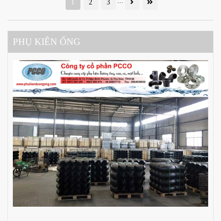
...
1
2
3
PHỤ KIÊN ỐNG