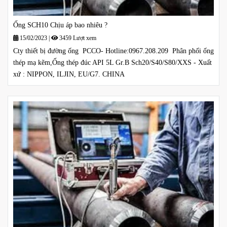
Ống SCH10 Chịu áp bao nhiêu ?
15/02/2023
|
3459 Lượt xem
Cty thiết bị đường ống PCCO- Hotline:0967.208.209 Phân phối ống
thép mạ kẽm,Ống thép đúc API 5L Gr.B Sch20/S40/S80/XXS - Xuất
xứ : NIPPON, ILJIN, EU/G7. CHINA