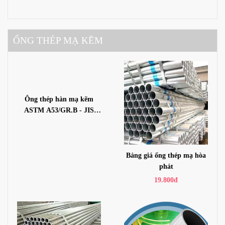
X52, X56, X60, X65, X70,
X80
ỐNG THÉP MẠ KẼM
Ông thép hàn mạ kẽm
ASTM A53/GR.B - JIS
3452 - BS1387 -SGP370
Bảng giá ống thép mạ hòa
phát
19.800đ