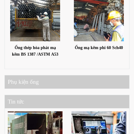
Ống thép hòa phát mạ
Ống mạ kẽm phi 60 Sch40
kẽm BS 1387 /ASTM A53
Phụ kiện ống
Tin tức