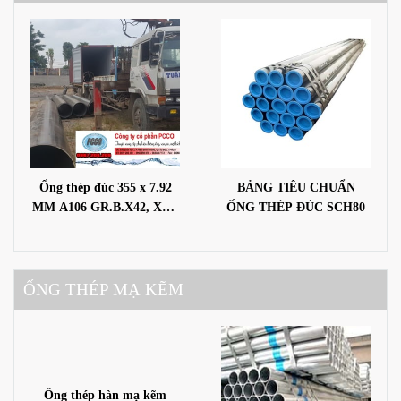
Ống thép đúc 355 x 7.92
BẢNG TIÊU CHUẨN
MM A106 GR.B.X42, X46,
ỐNG THÉP ĐÚC SCH80
X52, X56, X60, X65, X70,
X80
ỐNG THÉP MẠ KẼM
Ông thép hàn mạ kẽm