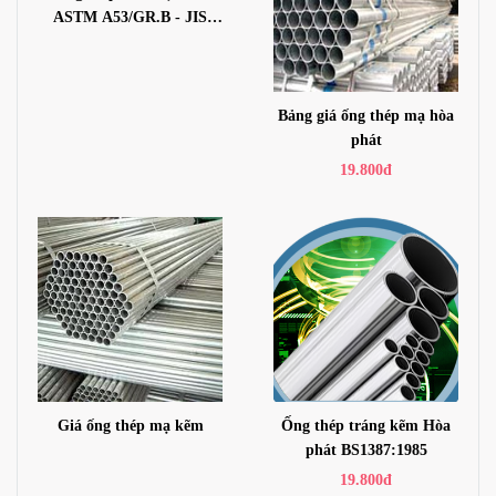
ASTM A53/GR.B - JIS
3452 - BS1387 -SGP370
Bảng giá ống thép mạ hòa
phát
19.800đ
Giá ống thép mạ kẽm
Ống thép tráng kẽm Hòa
phát BS1387:1985
19.800đ