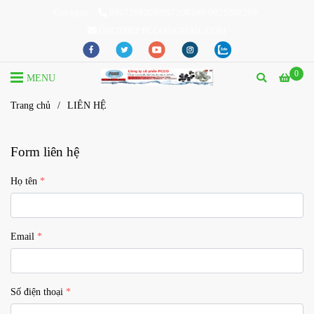
Gọi ngay
0967208209/097208209/0925208209
ONGTHEP.PCCO@GMAIL.COM
0
MENU
Trang chủ
/
LIÊN HỆ
Form liên hệ
Họ tên
Email
Số điện thoại