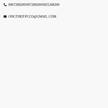
0967208209/097208209/0925208209
ONGTHEP.PCCO@GMAIL.COM