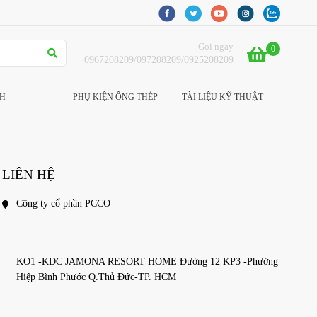
Gọi ngay
0
0967208209/097208209/0925208209
CH
PHỤ KIỆN ỐNG THÉP
TÀI LIỆU KỸ THUẬT
LIÊN HỆ
Công ty cổ phần PCCO
KO1 -KDC JAMONA RESORT HOME Đường 12 KP3 -Phường 
Hiệp Bình Phước Q.Thủ Đức-TP. HCM