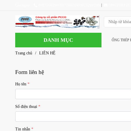
Gọi ngay
0967208209/097208209/0925208209
ONGTHEP.P
DANH MỤC
ỐNG THÉP
Trang chủ
/
LIÊN HỆ
Form liên hệ
Họ tên
Số điện thoại
Tin nhắn