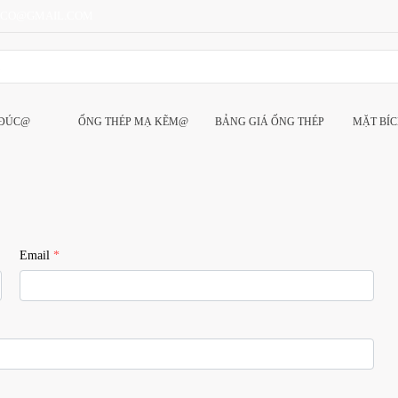
CCO@GMAIL.COM
 ĐÚC@
ỐNG THÉP MẠ KẼM@
BẢNG GIÁ ỐNG THÉP
MẶT BÍ
Email