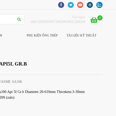
Gọi ngay
0
0967208209/097208209/0925208209
CH
PHỤ KIỆN ỐNG THÉP
TÀI LIỆU KỸ THUẬT
 API5L GR.B
/ASME SA106
A106 Api 5l Gr.b Diameter:20-610mm Thicnkess:3-30mm
09 (zalo)