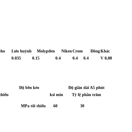
tpho
Lưu huỳnh
Molypđen
Niken
Crom
Đồng
Khác
0.035
0.15
0.4
0.4
0.4
V 0,08
bền kéo
Độ giãn dài A5 phút
thiểu
ksi min
Tỷ lệ phần trăm
MPa tối thiểu
60
30