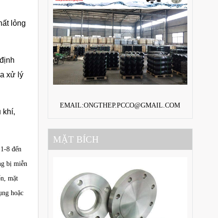
hất lỏng
định
a xử lý
EMAIL:ONGTHEP.PCCO@GMAIL.COM
 khí,
MẶT BÍCH
 1-8 đến
ng bị miễn
ốn, mặt
dụng hoặc