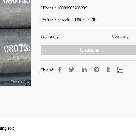

Phone : +
0084967208209

WhatsApp /zalo :
8496720820
Tình trạng:
Còn hàng
Liên hệ
Chia sẻ:
úng tôi: