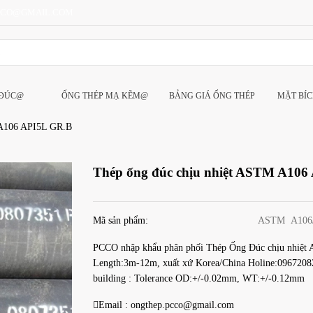
CCO@GMAIL.COM
 ĐÚC@
ỐNG THÉP MẠ KẼM@
BẢNG GIÁ ỐNG THÉP
MẶT BÍ
 A106 API5L GR.B
Thép ống đúc chịu nhiệt ASTM A106
Mã sản phẩm:
ASTM A106
PCCO nhập khẩu phân phối Thép Ống Đúc chịu nhiệt 
Length:3m-12m, xuất xứ Korea/China Holine:09672082
building : Tolerance OD:+/-0.02mm, WT:+/-0.12mm

Email :
ongthep.pcco@gmail.com