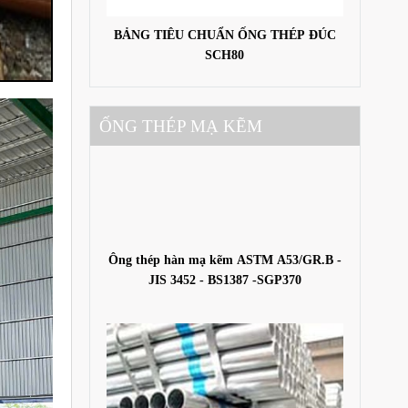
BẢNG TIÊU CHUẨN ỐNG THÉP ĐÚC
SCH80
ỐNG THÉP MẠ KẼM
Ông thép hàn mạ kẽm ASTM A53/GR.B -
JIS 3452 - BS1387 -SGP370