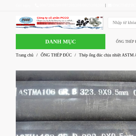
Gọi ngay
0967208209/097208209/0925208209
ONGTHEP.P
DANH MỤC
ỐNG THÉP
Trang chủ
/
ỐNG THÉP ĐÚC
/
Thép ống đúc chịu nhiệt ASTM