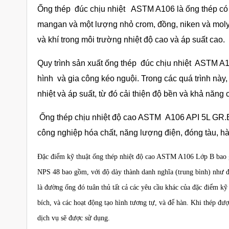
Ống thép
đúc chịu nhiệt ASTM A106
là ống thép có
mangan và một lượng nhỏ crom, đồng, niken và molyp
và khí trong môi trường nhiệt độ cao và áp suất cao.
Quy trình sản xuất ống thép đúc chịu nhiệt ASTM 
hình và gia công kéo nguội. Trong các quá trình này
nhiệt và áp suất, từ đó cải thiện độ bền và khả nă
Ống thép chịu nhiệt độ cao ASTM A106 API 5L GR.B 
công nghiệp hóa chất, năng lượng điện, đóng tàu, hàn
Đặc điểm kỹ thuật ống thép nhiệt độ cao ASTM A106 Lớp B bao g
NPS 48 bao gồm, với độ dày thành danh nghĩa (trung bình) như 
là đường ống đó tuân thủ tất cả các yêu cầu khác của đặc điểm 
bích, và các hoạt động tạo hình tương tự, và để hàn. Khi thép đư
dịch vụ sẽ được sử dụng.