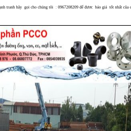
cạnh tranh hãy gọi cho chúng tôi : 0967208209 để đươc báo giá tốt nhất c
ủa 