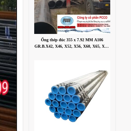
Ống thép đúc 355 x 7.92 MM A106
GR.B.X42, X46, X52, X56, X60, X65, X70,
X80