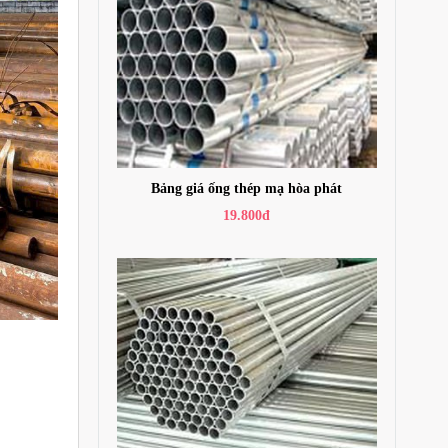
Bảng giá ống thép mạ hòa phát
19.800đ