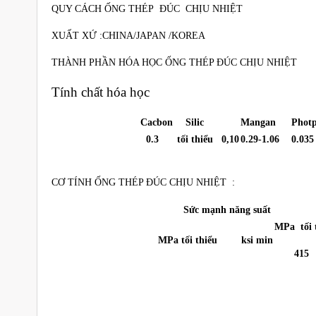
QUY CÁCH ỐNG THÉP ĐÚC CHỊU NHIỆT
XUẤT XỨ :CHINA/JAPAN /KOREA
THÀNH PHẦN HÓA HỌC ỐNG THÉP ĐÚC CHỊU NHIỆT
Tính chất hóa học
Cacbon
Silic
Mangan
Pho
0.3
tối thiểu 0,10
0.29-1.06
0.035
CƠ TÍNH ỐNG THÉP ĐÚC CHỊU NHIỆT :
Sức mạnh năng suất
Độ 
MPa tối 
MPa tối thiểu
ksi min
415