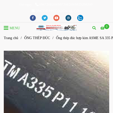
Gọi ngay
0967208209/097208209/0925208209
ONGTHEP.PCCO@GMAIL.COM
0
MENU
Trang chủ
/
ỐNG THÉP ĐÚC
/
Ống thép đúc hợp kim ASME SA 335 