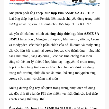
Nhà phân phối
ống thép đúc hợp kim ASME SA 335P11
là
loại ống thép hợp kim Ferritic liền mạch chủ yếu dùng trong môi
trường nhiệt độ cao Chỉ đinh cho UNS lớp P11 là K11597
các yếu tố hóa học chính của
ống thép đúc hợp kim ASME SA
335P11
là carbon , Mangan , Phopho , lưu huỳnh , silicon, Crom
và modypden các thành phần chính của nó là crom và moly cung
cấp các liên kết mạnh tại cường lưc cao cho thành ống , tăng khả
năng mài mòn , tăng độ cứng , các đặc tính chống mài mòn
cũng có thể xư lý nhiệt ở hợp kim này . nguyên tố crom trong
hợp kim làm tăng tính ooxxy hóa cho phép nó được sử dụng
trong môi trường nhiệt độ cao ăn mòn, bổ sung molypden tăng
cường sức mạnh và chóng mài mòn
Những đường ống này rất quan trọng trong nhiệt điện sử dụng
các đặc tính từ của lớp P11 cho nhiệm vụ nhất định các loại thép
khách không thể thay thế
Ống thép đúc hợp kim ASME SA 335 P11
có độ nhám ít hơn