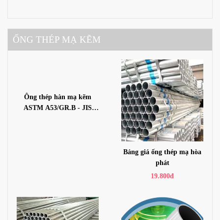
X52, X56, X60, X65, X70,
X80
ỐNG THÉP MẠ KẼM
Ông thép hàn mạ kẽm
ASTM A53/GR.B - JIS
3452 - BS1387 -SGP370
Bảng giá ống thép mạ hòa
phát
19.800đ