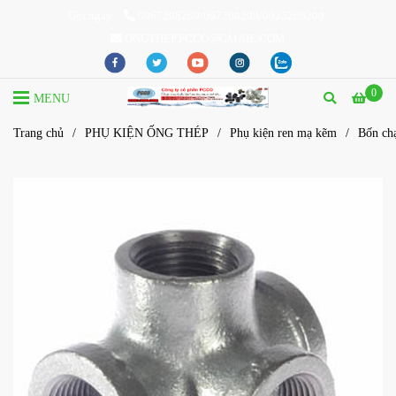
Gọi ngay
0967208209/097208209/0925208209
ONGTHEP.PCCO@GMAIL.COM
0
MENU
Trang chủ
/
PHỤ KIỆN ỐNG THÉP
/
Phụ kiện ren mạ kẽm
/
Bốn ch