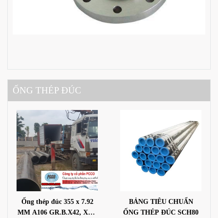
ỐNG THÉP ĐÚC
Ống thép đúc 355 x 7.92
BẢNG TIÊU CHUẨN
MM A106 GR.B.X42, X46,
ỐNG THÉP ĐÚC SCH80