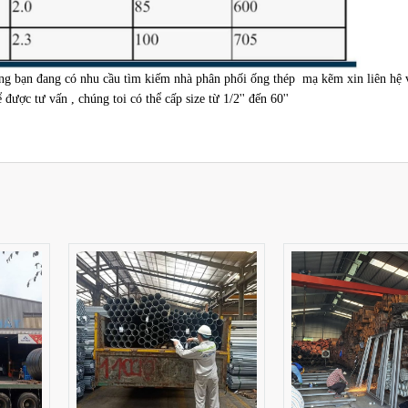
ng bạn đang có nhu cầu tìm kiếm nhà phân phối ống thép mạ kẽm xin liên hệ 
ược tư vấn , chúng toi có thể cấp size từ 1/2'' đến 60''