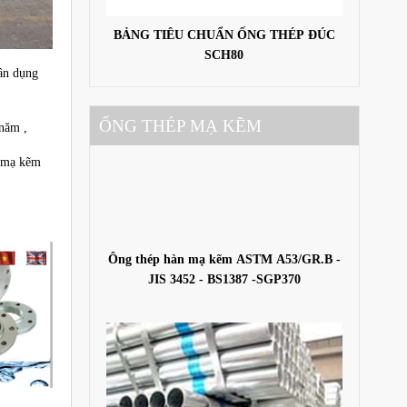
BẢNG TIÊU CHUẨN ỐNG THÉP ĐÚC
SCH80
dân dụng
ỐNG THÉP MẠ KẼM
 năm ,
p mạ kẽm
Ông thép hàn mạ kẽm ASTM A53/GR.B -
JIS 3452 - BS1387 -SGP370