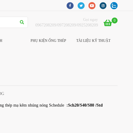
Gọi ngay
0
0967208209/097208209/0925208209
CH
PHỤ KIỆN ỐNG THÉP
TÀI LIỆU KỸ THUẬT
DG
g thép mạ kẽm nhúng nóng Schedule
:Sch20/S40/S80 /Std