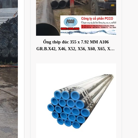
Ống thép đúc 355 x 7.92 MM A106
GR.B.X42, X46, X52, X56, X60, X65, X70,
X80