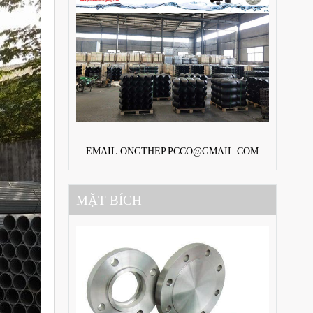
EMAIL:ONGTHEP.PCCO@GMAIL.COM
MẶT BÍCH