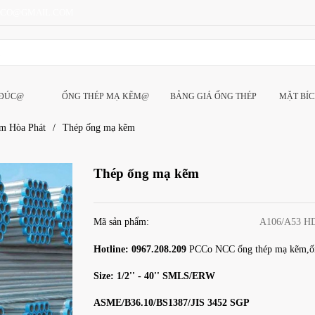
CCO@GMAIL.COM
 ĐÚC@
ỐNG THÉP MẠ KẼM@
BẢNG GIÁ ỐNG THÉP
MẶT BÍ
m Hòa Phát
/
Thép ống mạ kẽm
Thép ống mạ kẽm
Mã sản phẩm:
A106/A53 H
Hotline: 0967.208.209
PCCo NCC ống thép mạ kẽm,ốn
Size: 1/2'' - 40''
SMLS/ERW
ASME/B36.10/BS1387/JIS 3452 SGP