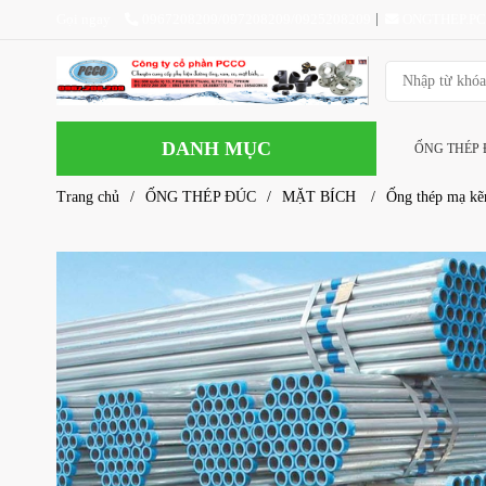
Gọi ngay
0967208209/097208209/0925208209
ONGTHEP.P
DANH MỤC
ỐNG THÉP
Trang chủ
/
ỐNG THÉP ĐÚC
/
MẶT BÍCH
/
Ống thép mạ kẽ