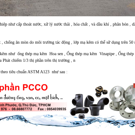
ệp như cấp thoát nước, xử lý nước thải , hóa chất , và dầu khí , phân bón , 
t , chống ăn mòn do môi trường tác động , lớp mạ kẽm có thể sử dụng trên 50
 mạ kẽm như ống thép mạ kẽm Hoa sen , Ống thép mạ kẽm Vinapipe , Ống thé
át chiếm 1/3 thị phần trên thị trường , n
hủ theo tiêu chuẩn ASTM A123 như sau :