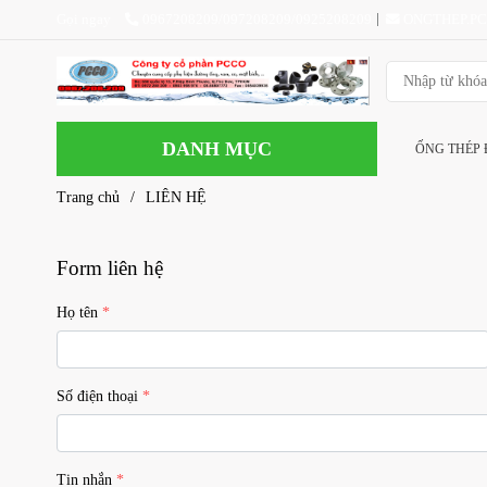
Gọi ngay
0967208209/097208209/0925208209
ONGTHEP.P
DANH MỤC
ỐNG THÉP
Trang chủ
/
LIÊN HỆ
Form liên hệ
Họ tên
Số điện thoại
Tin nhắn