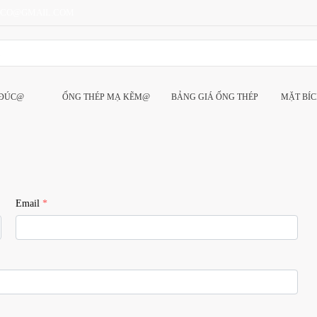
CCO@GMAIL.COM
 ĐÚC@
ỐNG THÉP MẠ KẼM@
BẢNG GIÁ ỐNG THÉP
MẶT BÍ
Email