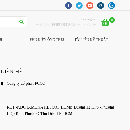
Gọi ngay
0
0967208209/097208209/0925208209
CH
PHỤ KIỆN ỐNG THÉP
TÀI LIỆU KỸ THUẬT
LIÊN HỆ
Công ty cổ phần PCCO
KO1 -KDC JAMONA RESORT HOME Đường 12 KP3 -Phường 
Hiệp Bình Phước Q.Thủ Đức-TP. HCM